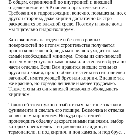
В общем, ограничений по внутренней и внешней
отделке домов из SiP панелей практически нет.
Требования к гидроизоляции, конечно, повышены, но, с
другой стороны, даже кирпич достаточно быстро
раскрошится во влажной среде. Поэтому и такие дома
мы тщательно гидроизолируем.
Зато экономия на отделке и без того ровных
поверхностей по итогам строительства получается
просто колоссальной, ведь материалов уходит только
самый необходимый минимум. Стены из сип-панелей
ни в чем не уступают каменным или стенам из бруса по
части отделки. Если Вам нравится внешне стены из
бруса или камня, просто обшейте стены из сип-панелей
вагонкой, имитирующей брус или кирпич. Внешне так
же красиво, но гораздо дешевле и менее трудоемко.
Также стены из сип-панелей возможно обкладывать
кирпичом.
Только об этом нужно позаботиться на этапе закладки
фундамента и сделать его пошире. Возможна и отделка
«навесным кирпичом». Но куда практичней
производить обделку декоративными панелями, выбор
которых очень велик – и цокольный сайдинг, и
термопанели, и под кирпич, и под камень, и под брус…