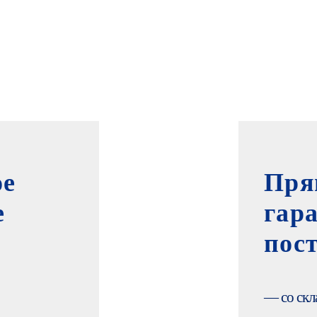
ое
Пря
е
гар
пос
— со скл