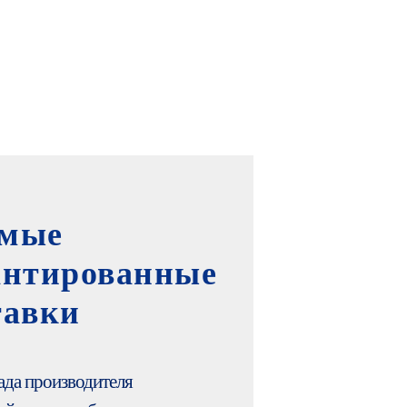
мые
антированные
тавки
ада производителя