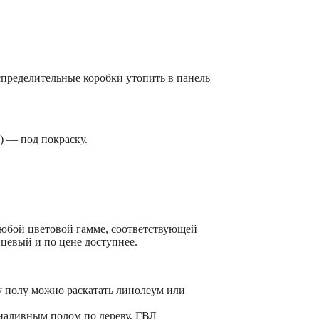
спределительные коробки утопить в панель
) — под покраску.
 любой цветовой гамме, соответствующей
цевый и по цене доступнее.
му полу можно раскатать линолеум или
 наливным полом по дереву, ГВЛ