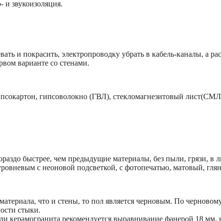
- и звукоизоляция.
ать и покрасить, электропроводку убрать в кабель-каналы, а ра
ервом варианте со стенами.
псокартон, гипсоволокно (ГВЛ), стекломагнезитовый лист(СМЛ
ораздо быстрее, чем предыдущие материалы, без пыли, грязи, в
овневым с неоновой подсветкой, с фотопечатью, матовый, глян
материала, что и стены, то пол является черновым. По черново
ости стыки.
или керамогранита рекомендуется выравнивание фанерой 18 мм,