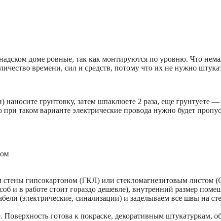
анадском доме ровные, так как монтируются по уровню. Что нем
ичество времени, сил и средств, потому что их не нужно штука
) наносите грунтовку, затем шпаклюете 2 раза, еще грунтуете 
о при таком варианте электрические провода нужно будет пропус
 стены гипсокартоном (ГКЛ) или стекломагнезитовым листом (С
об и в работе стоит гораздо дешевле), внутренний размер помещ
абели (электрические, синализации) и заделываем все швы на ст
. Поверхность готова к покраске, декоративным штукатуркам, обо