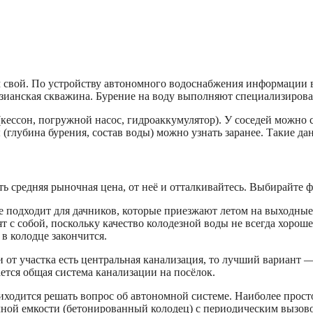
 свой. По устройству автономного водоснабжения информации 
зианская скважина. Бурение на воду выполняют специализиров
кессон, погружной насос, гидроаккумулятор). У соседей можно с
 (глубина бурения, состав воды) можно узнать заранее. Такие да
ть средняя рыночная цена, от неё и отталкивайтесь. Выбирайте 
 подходит для дачников, которые приезжают летом на выходные
т с собой, поскольку качество колодезной воды не всегда хорош
 в колодце закончится.
 от участка есть центральная канализация, то лучший вариант —
ется общая система канализации на посёлок.
ходится решать вопрос об автономной системе. Наиболее просто
чной емкости (бетонированный колодец) с периодическим вызо