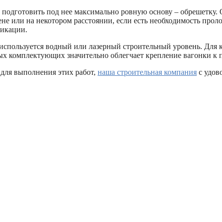
 подготовить под нее максимально ровную основу – обрешетку.
ене или на некотором расстоянии, если есть необходимость прол
никации.
используется водный или лазерный строительный уровень. Для 
х комплектующих значительно облегчает крепление вагонки к п
 для выполнения этих работ,
наша строительная компания
с удов