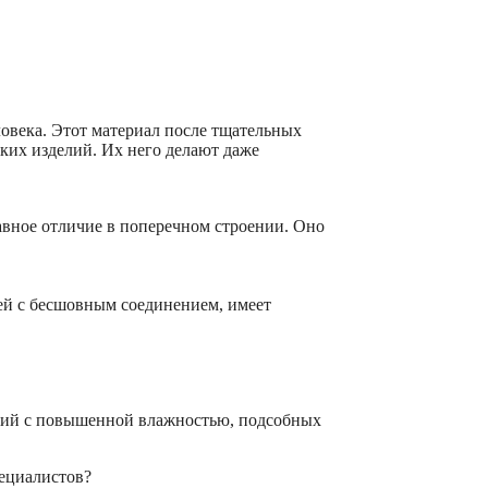
ловека. Этот материал после тщательных
ких изделий. Их него делают даже
авное отличие в поперечном строении. Оно
лей с бесшовным соединением, имеет
ний с повышенной влажностью, подсобных
пециалистов?