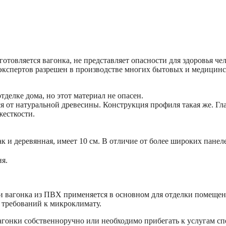
отовляется вагонка, не представляет опасности для здоровья че
кспертов разрешен в производстве многих бытовых и медицинс
тделке дома, но этот материал не опасен.
я от натуральной древесины. Конструкция профиля такая же. Гл
жесткости.
к и деревянная, имеет 10 см. В отличие от более широких пане
ня.
и вагонка из ПВХ применяется в основном для отделки помеще
 требований к микроклимату.
агонки собственноручно или необходимо прибегать к услугам с