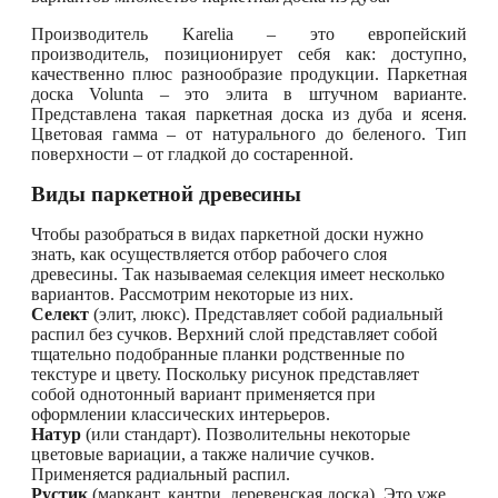
Производитель Karelia – это европейский
производитель, позиционирует себя как: доступно,
качественно плюс разнообразие продукции. Паркетная
доска Volunta – это элита в штучном варианте.
Представлена такая паркетная доска из дуба и ясеня.
Цветовая гамма – от натурального до беленого. Тип
поверхности – от гладкой до состаренной.
Виды паркетной древесины
Чтобы разобраться в видах паркетной доски нужно
знать, как осуществляется отбор рабочего слоя
древесины. Так называемая селекция имеет несколько
вариантов. Рассмотрим некоторые из них.
Селект
(элит, люкс). Представляет собой радиальный
распил без сучков. Верхний слой представляет собой
тщательно подобранные планки родственные по
текстуре и цвету. Поскольку рисунок представляет
собой однотонный вариант применяется при
оформлении классических интерьеров.
Натур
(или стандарт). Позволительны некоторые
цветовые вариации, а также наличие сучков.
Применяется радиальный распил.
Рустик
(маркант, кантри, деревенская доска). Это уже