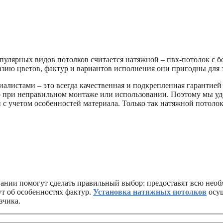
пулярных видов потолков считается натяжной – пвх-потолок с 
азию цветов, фактур и вариантов исполнения они пригодны для
листами – это всегда качественная и подкрепленная гарантией 
о при неправильном монтаже или использовании. Поэтому мы уд
 с учетом особенностей материала. Только так натяжной потоло
нии помогут сделать правильный выбор: предоставят всю нео
т об особенностях фактур.
Установка натяжных потолков
осущ
зчика.